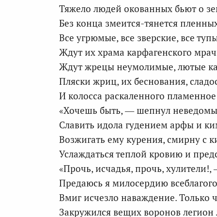
Тяжело людей окованных бьют о зе
Без конца змеится-тянется пленны
Все угрюмые, все зверские, все туп
Ждут их храма карфагенского мрач
Ждут жрецы неумолимые, лютые ка
Пляски жриц, их беснования, сладо
И колосса раскаленного пламенное
«Хочешь быть, — шепнул неведомы
Славить идола гудением арфы и ки
Возжигать ему курения, смирну с 
Услаждаться теплой кровию и пре
«Прочь, исчадья, прочь, хулители!, 
Предаюсь я милосердию всеблагого
Вмиг исчезло наваждение. Только 
Закружился вещих воронов легион 