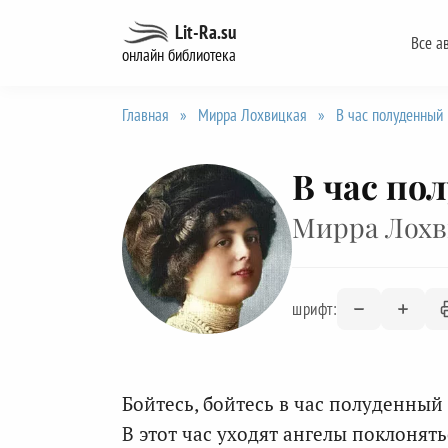
Перейти
Lit-Ra.su
Все а
к
онлайн библиотека
содержанию
Главная
»
Мирра Лохвицкая
»
В час полуденный
В час по
Мирра Лохв
шрифт:
Бойтесь, бойтесь в час полуденный
В этот час уходят ангелы поклонять