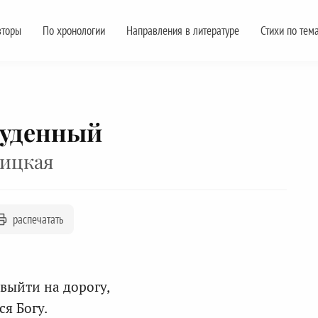
вторы
По хронологии
Направления в литературе
Стихи по тем
луденный
ицкая
распечатать
 выйти на дорогу,
ся Богу.