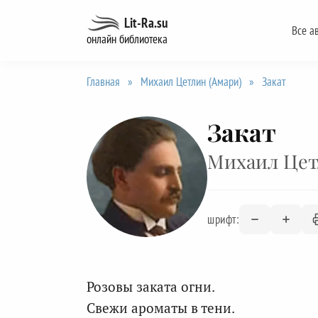
Перейти
Lit-Ra.su
Все а
к
онлайн библиотека
содержанию
Главная
»
Михаил Цетлин (Амари)
»
Закат
Закат
Михаил Цет
шрифт:
Розовы заката огни.
Свежи ароматы в тени.