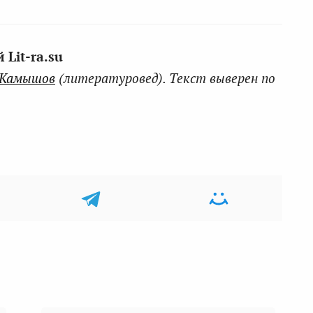
Lit-ra.su
 Камышов
(литературовед). Текст выверен по