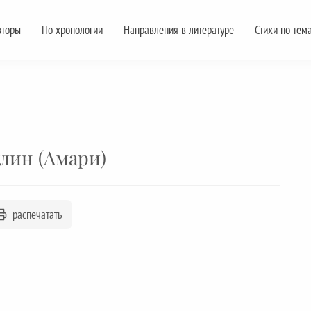
вторы
По хронологии
Направления в литературе
Стихи по тем
лин (Амари)
распечатать