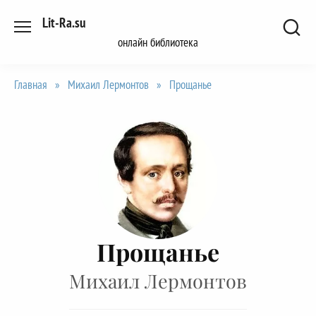
Перейти
Lit-Ra.su
к
онлайн библиотека
содержанию
Главная
»
Михаил Лермонтов
»
Прощанье
Прощанье
Михаил Лермонтов