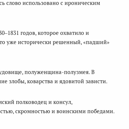
сь слово использовано с ироническим
0–1831 годов, которое охватило и
это уже исторически решенный, «падший»
удовище, полуженщина-полузмея. В
е злобы, коварства и ядовитой зависти.
ский полководец и консул,
стью, скромностью и воинскими победами.