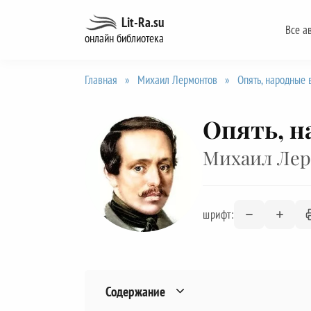
Перейти
Lit-Ra.su
Все а
к
онлайн библиотека
содержанию
Главная
»
Михаил Лермонтов
»
Опять, народные 
Опять, н
Михаил Ле
шрифт:
Содержание