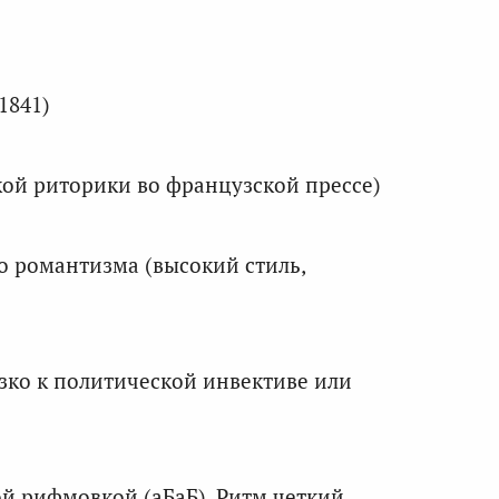
1841)
кой риторики во французской прессе)
о романтизма (высокий стиль,
зко к политической инвективе или
й рифмовкой (аБаБ). Ритм четкий,