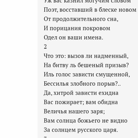
Уж вас казнил могучим словом
Поэт, восставший в блеске новом
От продолжительного сна,
И порицания покровом
Одел он ваши имена.
2
Что это: вызов ли надменный,
На битву ль бешеный призыв?
Иль голос зависти смущенной,
Бессилья злобного порыв?..
Да, хитрой зависти ехидна
Вас пожирает; вам обидна
Величья нашего заря;
Вам солнца божьего не видно
За солнцем русского царя.