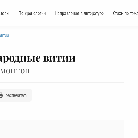
вторы
По хронологии
Направления в литературе
Стихи по тем
витии
ародные витии
рмонтов
распечатать