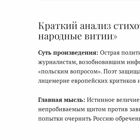
Краткий анализ стихо
народные витии»
Суть произведения:
Острая полит
журналистам, возобновившим инфо
«польским вопросом». Поэт защища
лицемерие европейских критиков и
Главная мысль:
Истинное величие
непробиваемым щитом против завис
попытки очернить Россию обречены