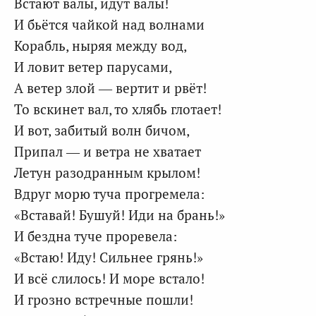
Встают валы, идут валы!
И бьётся чайкой над волнами
Корабль, ныряя между вод,
И ловит ветер парусами,
А ветер злой — вертит и рвёт!
То вскинет вал, то хлябь глотает!
И вот, забитый волн бичом,
Припал — и ветра не хватает
Летун разодранным крылом!
Вдруг морю туча прогремела:
«Вставай! Бушуй! Иди на брань!»
И бездна туче проревела:
«Встаю! Иду! Сильнее грянь!»
И всё слилось! И море встало!
И грозно встречные пошли!