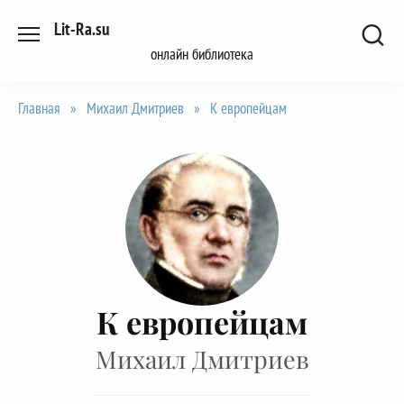
Перейти
Lit-Ra.su
к
онлайн библиотека
содержанию
Главная
»
Михаил Дмитриев
»
К европейцам
К европейцам
Михаил Дмитриев