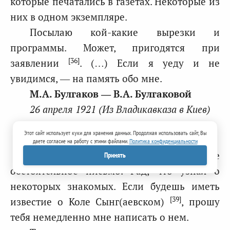
которые печатались в газетах. Некоторые из
них в одном экземпляре.
Посылаю кой-какие вырезки и
программы. Может, пригодятся при
[36]
заявлении
. (…) Если я уеду и не
увидимся, — на память обо мне.
М.А. Булгаков ― В.А. Булгаковой
26 апреля 1921 (Из Владикавказа в Киев)
Этот сайт использует куки для хранения данных. Продолжая использовать сайт, Вы
Дорогая Вера,
даете согласие на работу с этими файлами.
Политика конфиденциальности
большое спасибо тебе за твое
Принять
обстоятельное письмо. Рад, что узнал о
некоторых знакомых. Если будешь иметь
[39]
известие о Коле Сынг(аевском)
, прошу
тебя немедленно мне написать о нем.