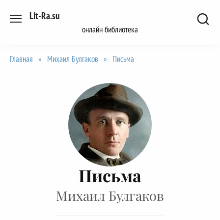
Перейти
Lit-Ra.su
к
онлайн библиотека
содержанию
Главная
»
Михаил Булгаков
»
Письма
Письма
Михаил Булгаков