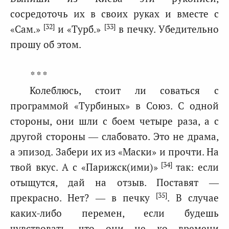
сосредоточь их в своих руках и вместе с
[32]
[33]
«Сам.»
и «Турб.»
в печку. Убедительно
прошу об этом.
* * *
Колеблюсь, стоит ли соваться с
программой «Турбиных» в Союз. С одной
стороны, они шли с боем четыре раза, а с
другой стороны — слабовато. Это не драма,
а эпизод. Забери их из «Маски» и прочти. На
[34]
твой вкус. А с «Парижск(ими)»
так: если
отыщутся, дай на отзыв. Поставят —
[35]
прекрасно. Нет? — в печку
. В случае
каких-либо перемен, если будешь
чувствовать, что они не ко времени