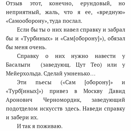
Отзыв этот, конечно, ерундовый, но
неприятный, жаль, что я ее, «вредную»
«Самооборону», туда послал.
Если бы ты о них навел справку и забрал
бы и «Турбиных» и «Сам[оборону]»), обязал
бы меня очень.
Справку о них нужно навести у
Басалыги (заведующ. Цут Тео) или у
Мейерхольда. Сделай умненько…
Эти пьесы («Сам [оборону]» и
«Турб[иных]») привез в Москву Давид
Аронович Черномордик, заведующий
подотделом искусств здесь. Наведи справку
и забери их.
И так я поживаю.