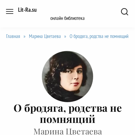
Перейти
Lit-Ra.su
к
онлайн библиотека
содержанию
Главная
»
Марина Цветаева
»
О бродяга, родства не помнящий
О бродяга, родства не
помнящий
Марина Цветаева