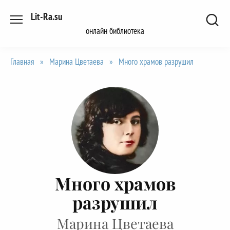
Перейти
Lit-Ra.su
к
онлайн библиотека
содержанию
Главная
»
Марина Цветаева
»
Много храмов разрушил
Много храмов
разрушил
Марина Цветаева