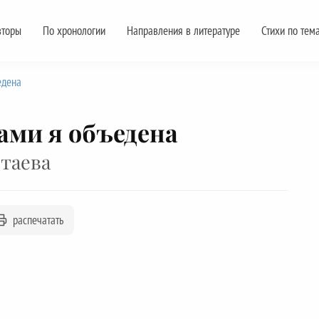
вторы
По хронологии
Направления в литературе
Стихи по тем
едена
ами я объедена
таева
распечатать