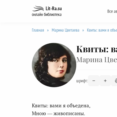
Перейти
Lit-Ra.su
Все а
к
онлайн библиотека
содержанию
Главная
»
Марина Цветаева
»
Квиты: вами я объ
Квиты: в
Марина Цве
шрифт:
Квиты: вами я объедена,
Мною — живописаны.