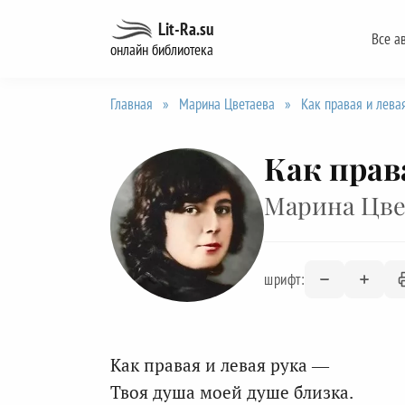
Перейти
Lit-Ra.su
Все а
к
онлайн библиотека
содержанию
Главная
»
Марина Цветаева
»
Как правая и лева
Как прав
Марина Цве
шрифт:
Как правая и левая рука —
Твоя душа моей душе близка.