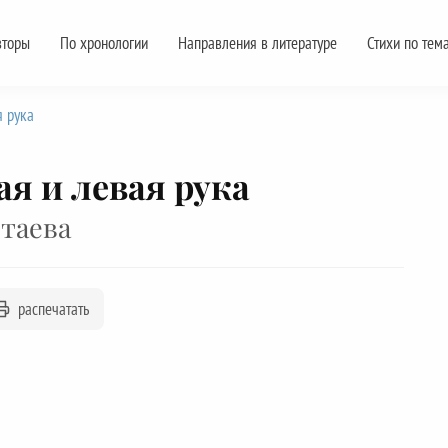
вторы
По хронологии
Направления в литературе
Стихи по тем
я рука
ая и левая рука
таева
распечатать