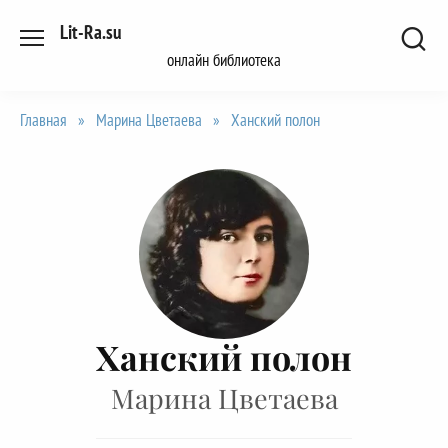
Перейти
Lit-Ra.su
к
онлайн библиотека
содержанию
Главная
»
Марина Цветаева
»
Ханский полон
Ханский полон
Марина Цветаева