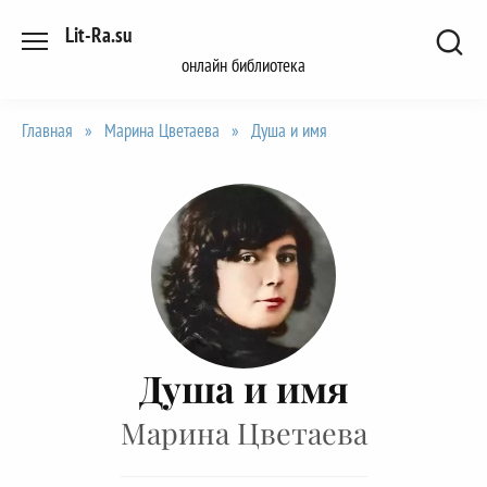
Перейти
Lit-Ra.su
к
онлайн библиотека
содержанию
Главная
»
Марина Цветаева
»
Душа и имя
Душа и имя
Марина Цветаева