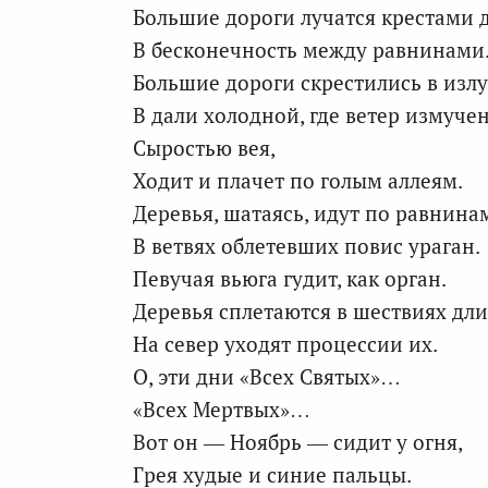
Большие дороги лучатся крестами
В бесконечность между равнинами
Большие дороги скрестились в изл
В дали холодной, где ветер измуче
Сыростью вея,
Ходит и плачет по голым аллеям.
Деревья, шатаясь, идут по равнина
В ветвях облетевших повис ураган.
Певучая вьюга гудит, как орган.
Деревья сплетаются в шествиях дл
На север уходят процессии их.
О, эти дни «Всех Святых»…
«Всех Мертвых»…
Вот он — Ноябрь — сидит у огня,
Грея худые и синие пальцы.