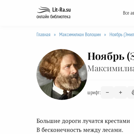
Перейти
Lit-Ra.su
Все а
к
онлайн библиотека
содержанию
Главная
»
Максимилиан Волошин
»
Ноябрь (Эмил
Ноябрь (
Максимили
шрифт:
Большие дороги лучатся крестами
В бесконечность между лесами.