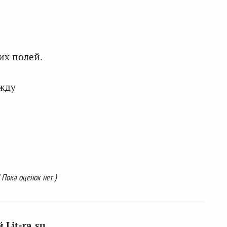
их полей.
ежду
( Пока оценок нет )
Lit-ra.su