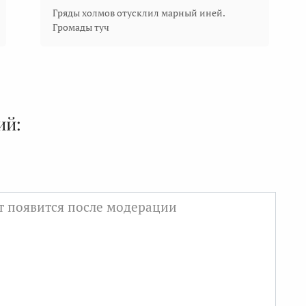
Гряды холмов отусклил марный иней.
Громады туч
ий: