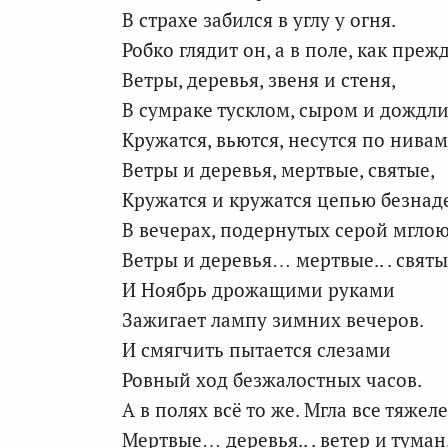
В страхе забился в углу у огня.
Робко глядит он, а в поле, как прежд
Ветры, деревья, звеня и стеня,
В сумраке тусклом, сыром и дождл
Кружатся, вьются, несутся по нивам
Ветры и деревья, мертвые, святые,
Кружатся и кружатся цепью безна
В вечерах, подернутых серой мгло
Ветры и деревья… мертвые.. . свят
И Ноябрь дрожащими руками
Зажигает лампу зимних вечеров.
И смягчить пытается слезами
Ровный ход безжалостных часов.
А в полях всё то же. Мгла все тяже
Мертвые… деревья.. . ветер и туман