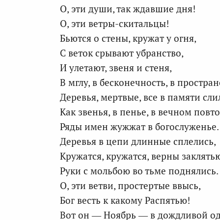
О, эти души, так ждавшие дня!
О, эти ветры-скитальцы!
Бьются о стены, кружат у огня,
С веток срывают убранство,
И улетают, звеня и стеня,
В мглу, в бесконечность, в простран
Деревья, мертвые, все в памяти сли
Как звенья, в пенье, в вечном повт
Ряды имен жужжат в богослуженье.
Деревья в цепи длинные сплелись,
Кружатся, кружатся, верны заклять
Руки с мольбою во тьме поднялись.
О, эти ветви, простертые ввысь,
Бог весть к какому Распятью!
Вот он — Ноябрь — в дождливой о