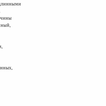
 длинными
.
учины
нный,
м,
инных,