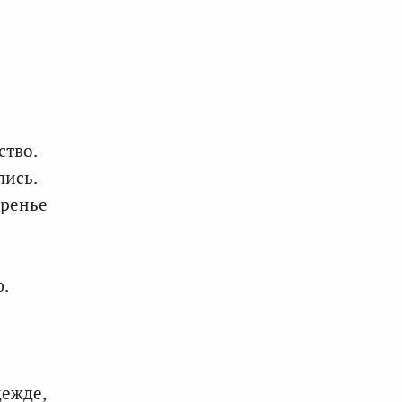
ство.
лись.
оренье
ю.
дежде,