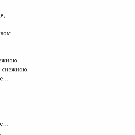
е,
ивом
.
дежною
ю снежною.
ые…
лее…
.