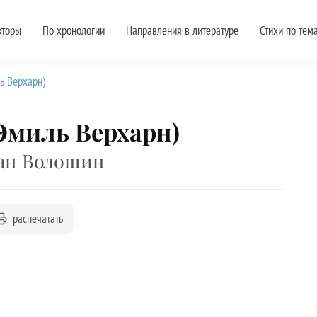
вторы
По хронологии
Направления в литературе
Стихи по тем
ь Верхарн)
Эмиль Верхарн)
ан Волошин
распечатать