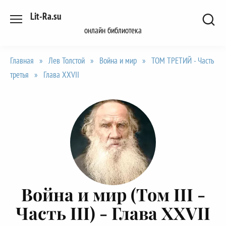
Перейти
Lit-Ra.su
к
онлайн библиотека
содержанию
Главная
»
Лев Толстой
»
Война и мир
»
ТОМ ТРЕТИЙ - Часть
третья
»
Глава XXVII
Война и мир (Том III -
Часть III) -
Глава XXVII