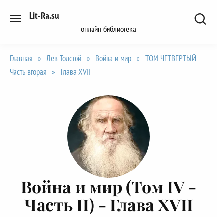
Перейти
Lit-Ra.su
к
онлайн библиотека
содержанию
Главная
»
Лев Толстой
»
Война и мир
»
ТОМ ЧЕТВЕРТЫЙ -
Часть вторая
»
Глава XVII
Война и мир (Том IV -
Часть II) -
Глава XVII