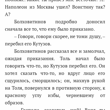
Наполеон из Москвы ушел? Воистину так?
А?
Болховитинов подробно доносил
сначала все то, что ему было приказано.
– Говори, говори скорее, не томи душу, –
перебил его Кутузов.
Болховитинов рассказал все и замолчал,
ожидая приказания. Толь начал было
говорить что‑то, но Кутузов перебил его. Он
хотел сказать что‑то, но вдруг лицо его
сщурилось, сморщилось; он, махнув рукой
на Толя, повернулся в противную сторону, к
красному углу избы, черневшему от
образов.
– Господи, создатель мой! Внял ты