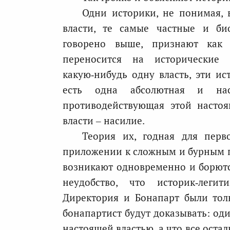
Одни историки, не понимая, 
власти, те самые частные и би
говорено выше, признают как 
переносится на исторические 
какую‑нибудь одну власть, эти ис
есть одна абсолютная и нас
противодействующая этой настоя
власти – насилие.
Теория их, годная для пер
приложении к сложным и бурным п
возникают одновременно и борютс
неудобство, что историк‑легит
Директория и Бонапарт были тол
бонапартист будут доказывать: оди
настоящей властью, а что все оста