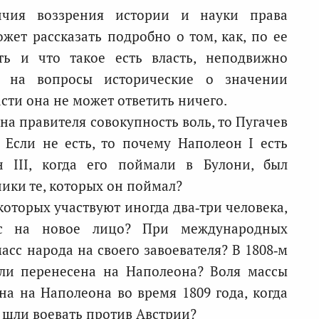
личия воззрения истории и науки права
жет рассказать подробно о том, как, по ее
ть и что такое есть власть, неподвижно
 на вопросы исторические о значении
ти она не может ответить ничего.
 на правителя совокупность воль, то Пугачев
 Если не есть, то почему Наполеон I есть
н III, когда его поймали в Булони, был
ики те, которых он поймал?
оторых участвуют иногда два‑три человека,
сс на новое лицо? При международных
сс народа на своего завоевателя? В 1808‑м
 ли перенесена на Наполеона? Воля массы
на на Наполеона во время 1809 года, когда
 шли воевать против Австрии?