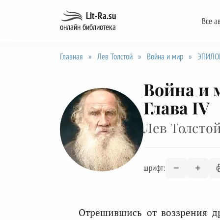
Перейти
Lit-Ra.su
Все а
к
онлайн библиотека
содержанию
Главная
»
Лев Толстой
»
Война и мир
»
ЭПИЛОГ 
Война и м
Глава IV
Лев Толсто
шрифт:
Отрешившись от воззрения д