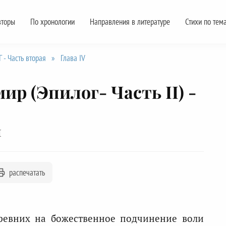
вторы
По хронологии
Направления в литературе
Стихи по тем
- Часть вторая
»
Глава IV
ир (Эпилог- Часть II) -
й
распечатать
ревних на божественное подчинение воли