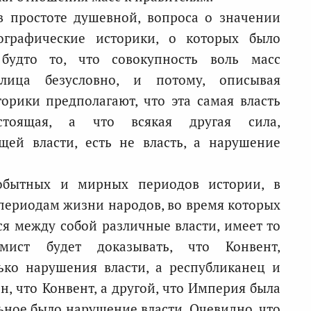
в простоте душевной, вопроса о значении
ографические историки, о которых было
будто то, что совокупность воль масс
лица безусловно, и потому, описывая
торики предполагают, что эта самая власть
тоящая, а что всякая другая сила,
щей власти, есть не власть, а нарушение
вобытных и мирных периодов истории, в
ериодам жизни народов, во время которых
я между собой различные власти, имеет то
имист будет доказывать, что Конвент,
ько нарушения власти, а республиканец и
н, что Конвент, а другой, что Империя была
льное было нарушение власти. Очевидно, что