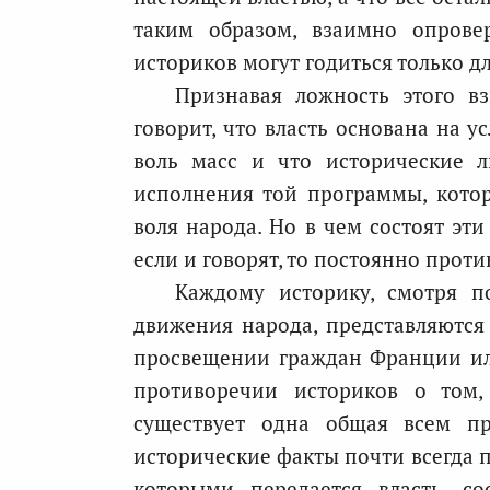
таким образом, взаимно опровер
историков могут годиться только д
Признавая ложность этого вз
говорит, что власть основана на 
воль масс и что исторические 
исполнения той программы, кото
воля народа. Но в чем состоят эти
если и говорят, то постоянно прот
Каждому историку, смотря по
движения народа, представляются э
просвещении граждан Франции или
противоречии историков о том,
существует одна общая всем пр
исторические факты почти всегда п
которыми передается власть, со