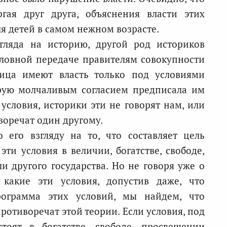
гая друг друга, объяснения власти этих
ля детей в самом нежном возрасте.
гляда на историю, другой род историков
условной передаче правителям совокупности
лица имеют власть только под условиями
рую молчаливым согласием предписала им
 условия, историки эти не говорят нам, или
иворечат один другому.
 его взгляду на то, что составляет цель
ти условия в величии, богатстве, свободе,
 другого государства. Но не говоря уже о
 какие эти условия, допустив даже, что
ограмма этих условий, мы найдем, что
ротиворечат этой теории. Если условия, под
стоят в богатстве, свободе, просвещении