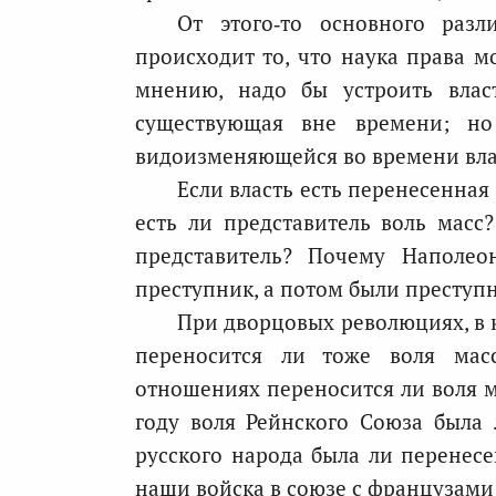
От этого‑то основного раз
происходит то, что наука права мо
мнению, надо бы устроить влас
существующая вне времени; но
видоизменяющейся во времени влас
Если власть есть перенесенная
есть ли представитель воль масс?
представитель? Почему Наполео
преступник, а потом были преступн
При дворцовых революциях, в к
переносится ли тоже воля ма
отношениях переносится ли воля ма
году воля Рейнского Союза была
русского народа была ли перенесе
наши войска в союзе с французами