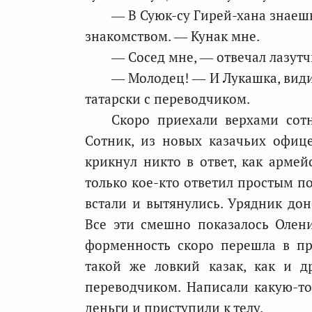
— В Суюк-су Гирей-хана знаеш
знакомством. — Кунак мне.
— Сосед мне, — отвечал лазутч
— Молодец! — И Лукашка, види
татарски с переводчиком.
Скоро приехали верхами сотн
Сотник, из новых казачьих офице
крикнул никто в ответ, как армей
только кое-кто ответил простым по
встали и вытянулись. Урядник доне
Все эти смешно показалось Олени
форменность скоро перешла в пр
такой же ловкий казак, как и др
переводчиком. Написали какую-то 
деньги и приступили к телу.