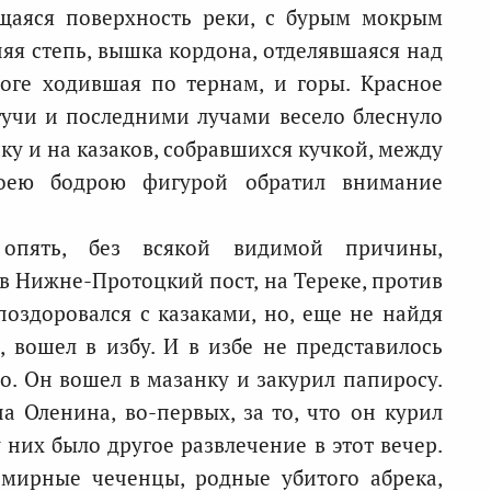
щаяся поверхность реки, с бурым мокрым
няя степь, вышка кордона, отделявшаяся над
ноге ходившая по тернам, и горы. Красное
тучи и последними лучами весело блеснуло
ку и на казаков, собравшихся кучкой, между
оею бодрою фигурой обратил внимание
 опять, без всякой видимой причины,
в Нижне-Протоцкий пост, на Тереке, против
поздоровался с казаками, но, еще не найдя
, вошел в избу. И в избе не представилось
о. Он вошел в мазанку и закурил папиросу.
 Оленина, во-первых, за то, что он курил
у них было другое развлечение в этот вечер.
емирные чеченцы, родные убитого абрека,