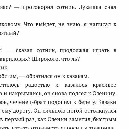
вас? — проговорил сотник. Лукашка снял
ковому. Что выйдет, не знаю, я написал к
мотный?
! — сказал сотник, продолжая играть в
Гавриловых? Широкого, что ль?
ик.
оби им, — обратился он к казакам.
тилось радостью и казалось красивее
 и накрывшись, он снова подсел к Оленину.
юк, чеченец-брат подошел к берегу. Казаки
 ему дорогу. Он сильною ногой оттолкнулся
н в первый раз, как Оленин заметил, быстрым
пять что-то отрывисто спросил у товарища.