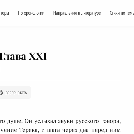
вторы
По хронологии
Направления в литературе
Стихи по тем
Глава XXI
й
распечатать
го душе. Он услыхал звуки русского говора,
чение Терека, и шага через два перед ним