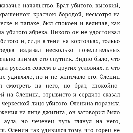
азачье начальство. Брат убитого, высокий,
крашенною красною бородой, несмотря на
еске и папахе, был спокоен и величав, как
а убитого абрека. Никого он не удостоивал
убитого и, сидя в тени на корточках, только
зредка издавал несколько повелительных
ельно внимал его спутник. Видно было, что
дал русских совсем в других условиях, и что
не удивляло, но и не занимало его. Оленин
 смотреть на него, но брат, спокойно-
й на Оленина, отрывисто и сердито сказал
 черкеской лицо убитого. Оленина поразила
ажения на лице джигита; он заговорил было
 аула, но чеченец чуть глянул на него,
я. Оленин так удивился тому, что горец не