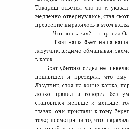
Товарищ ответил что-то и указал
медленно отвернувшись, стал смотр
презрение выразилось в этом взгляд
— Что он сказал? — спросил Ол
— Твоя наша бьет, наша ваша 
лазутчик, видимо обманывая, засме
в каюк.
Брат убитого сидел не шевеляс
ненавидел и презирал, что ему
Лазутчик, стоя на конце каюка, пер
ловко правил и говорил без ум
становился меньше и меньше, гол
глазах, они пристали к тому бере
тело; несмотря на то, что шарахал
на коней и шагом поехали по дор