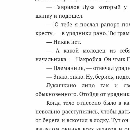
— Гаврилов Лука который у 
шапку и подошел.
— О тебе я послал рапорт пол
кресту, — в урядники рано. Ты гра
— Никак нет.
— А какой молодец из себя
начальника. — Накройся. Он чьих 
— Племянник, — отвечал урядн
— Знаю, знаю. Ну, берись, подс
Лукашкино лицо так и све
обыкновенного. Отойдя от урядника
Когда тело отнесено было в ка
невольно расступились, чтобы дать
от берега и вскочил в лодку. Тут о
взглядом окинул всех казаков и о