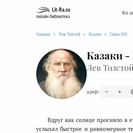
Перейти
Lit-Ra.su
Все а
к
онлайн библиотека
содержанию
Главная
»
Лев Толстой
»
Казаки
»
Глава XXI
Казаки -
Лев Толсто
шрифт:
Вдруг как солнце просияло в е
услыхал быстрое и равномерное те