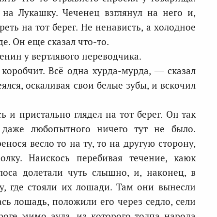
 на Лукашку. Чеченец взглянул на него и,
еть на тот берег. Не ненависть, а холодное
е. Он еще сказал что-то.
енин у вертлявого переводчика.
коробчит. Всё одна хурда-мурда, — сказал
ялся, оскаливая свои белые зубы, и вскочил
ь и пристально глядел на тот берег. Он так
 даже любопытного ничего тут не было.
енося весло то на ту, то на другую сторону,
олку. Наискось перебивая течение, каюк
оса долетали чуть слышно, и, наконец, в
гу, где стояли их лошади. Там они вынесли
ась лошадь, положили его через седло, сели
оге мимо аула, из которого толпа народа