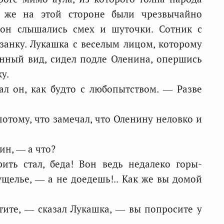
 же на этой стороне были чрезвычайно
рон слышались смех и шуточки. Сотник с
занку. Лукашка с веселым лицом, которому
енный вид, сидел подле Оленина, опершись
у.
ал он, как будто с любопытством. — Разве
 потому, что замечал, что Оленину неловко и
ин, — а что?
ть стал, беда! Вон ведь недалеко горы-
ущелье, — а не доедешь!.. Как же вы домой
отите, — сказал Лукашка, — вы попросите у