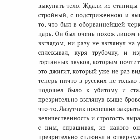
выкупать тело. Ждали из станицы к
стройный, с подстриженною и вы
то, что был в оборваннейшей черк
царь. Он был очень похож лицом н
взглядом, ни разу не взглянул на 
сплевывал, куря трубочку, и и
гортанных звуков, которым почтит
это джигит, который уже не раз ви
теперь ничто в русских не только 
подошел было к убитому и стал
презрительно взглянув выше брове
что-то. Лазутчик поспешил закрыть
величественность и строгость выр
с ним, спрашивая, из какого он
презрительно сплюнул и отвернулс