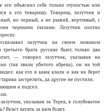
е его объяснил себе только глупостью или
ся к его товарищу. Товарищ, лазутчик и
ный, но черный, а не рыжий, вертлявый, с
ми черными глазами. Лазутчик охотно
ироску.
сказывал лазутчик на своем ломаном
 третьего брата русские бьют, только два
игит, — говорил лазутчик, указывая на
на (так звали убитого абрека), он на той
идел: как его в каюк клали и как на берег
старика застрелить, да другие не пустили.
вающим и подсел.
 он.
лазутчик, указывая за Терек, в голубоватое
? Верст десять за ним будет.