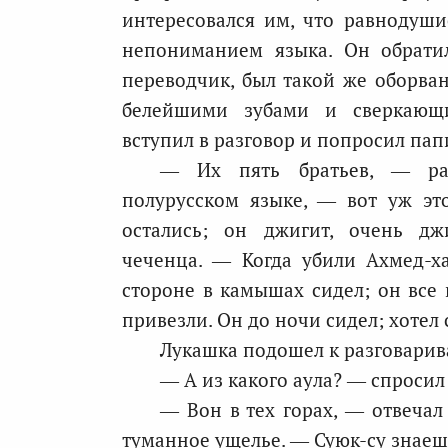
интересовался им, что равнодуши
непониманием языка. Он обратил
переводчик, был такой же оборван
белейшими зубами и сверкающи
вступил в разговор и попросил пап
— Их пять братьев, — рас
полурусском языке, — вот уж это
остались; он джигит, очень дж
чеченца. — Когда убили Ахмед-ха
стороне в камышах сидел; он все в
привезли. Он до ночи сидел; хотел 
Лукашка подошел к разговари
— А из какого аула? — спросил
— Вон в тех горах, — отвечал 
туманное ущелье. — Суюк-су знаешь