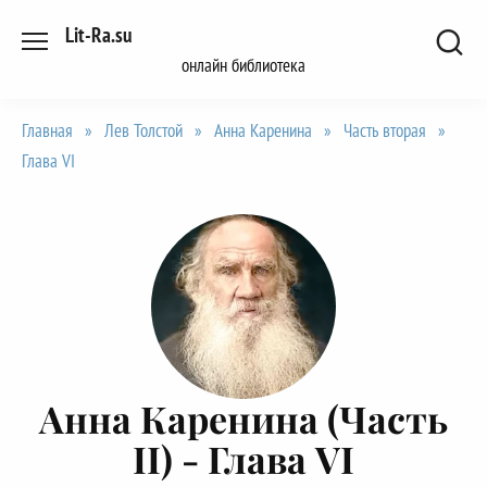
Перейти
Lit-Ra.su
к
онлайн библиотека
содержанию
Главная
»
Лев Толстой
»
Анна Каренина
»
Часть вторая
»
Глава VI
Анна Каренина (Часть
II) -
Глава VI