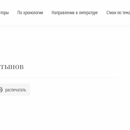
вторы
По хронологии
Направления в литературе
Стихи по тем
ртынов
распечатать