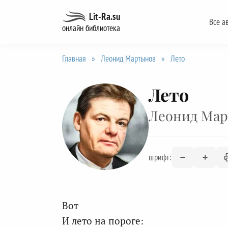
Перейти
Lit-Ra.su
Все а
к
онлайн библиотека
содержанию
Главная
»
Леонид Мартынов
»
Лето
Лето
Леонид Ма
шрифт:
Вот
И лето на пороге: