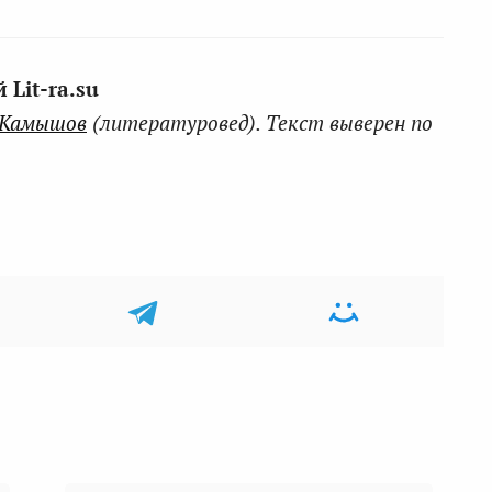
Lit-ra.su
 Камышов
(литературовед). Текст выверен по