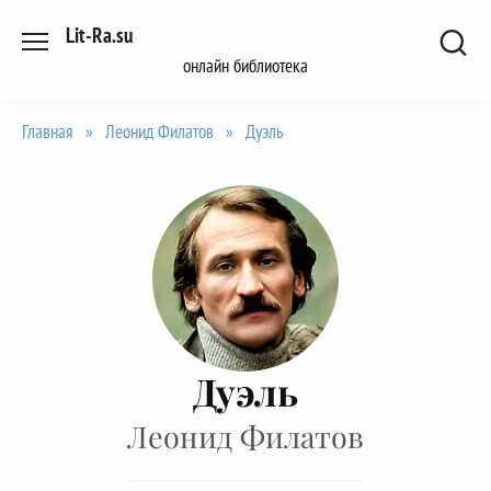
Перейти
Lit-Ra.su
к
онлайн библиотека
содержанию
Главная
»
Леонид Филатов
»
Дуэль
Дуэль
Леонид Филатов