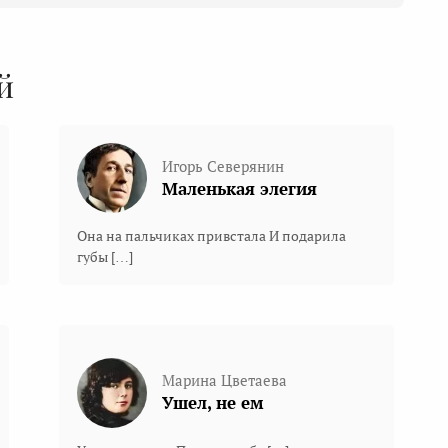
й
Игорь Северянин
Маленькая элегия
Она на пальчиках привстала И подарила
губы […]
Марина Цветаева
Ушел, не ем