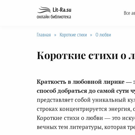
Перейти
Lit-Ra.su
Все а
к
онлайн библиотека
содержанию
Главная
»
Короткие стихи
»
О любви
Короткие стихи о 
Краткость в любовной лирике — 
способ добраться до самой сути ч
представляет собой уникальный ку
строках концентрируется энергия,
Короткие стихи о любви — это иску
вечных тем литературы, которая тр