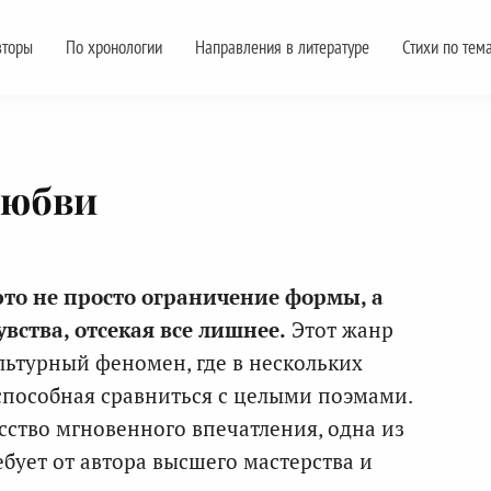
вторы
По хронологии
Направления в литературе
Стихи по тем
любви
это не просто ограничение формы, а
увства, отсекая все лишнее.
Этот жанр
льтурный феномен, где в нескольких
 способная сравниться с целыми поэмами.
сство мгновенного впечатления, одна из
ебует от автора высшего мастерства и