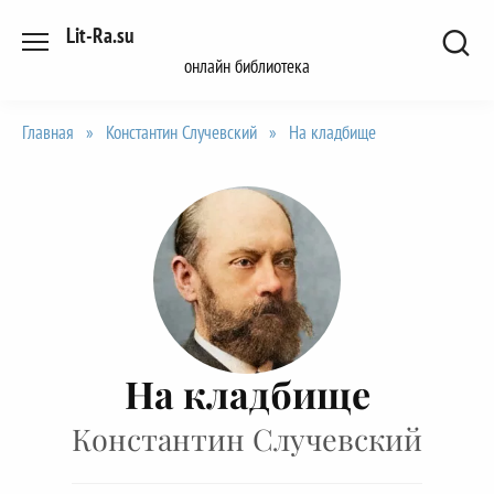
Перейти
Lit-Ra.su
к
онлайн библиотека
содержанию
Главная
»
Константин Случевский
»
На кладбище
На кладбище
Константин Случевский