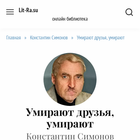
Перейти
Lit-Ra.su
к
онлайн библиотека
содержанию
Главная
»
Константин Симонов
»
Умирают друзья, умирают
Умирают друзья,
умирают
Константин Симонов