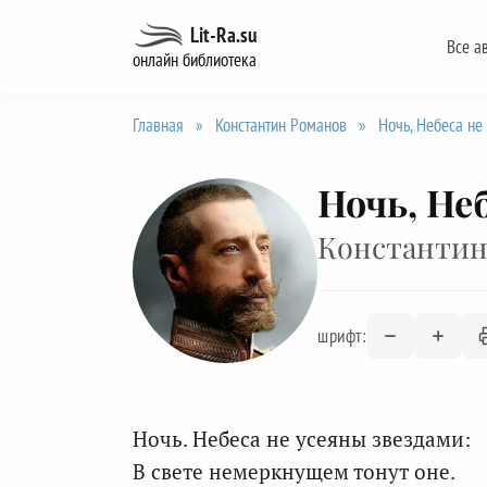
Перейти
Lit-Ra.su
Все а
к
онлайн библиотека
содержанию
Главная
»
Константин Романов
»
Ночь, Небеса не
Ночь, Не
Константин
шрифт:
Ночь. Небеса не усеяны звездами:
В свете немеркнущем тонут оне.