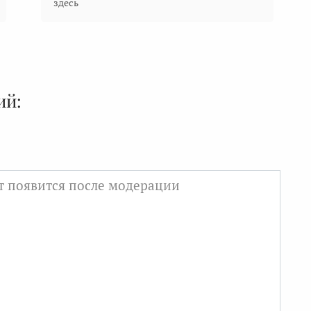
здесь
ий: