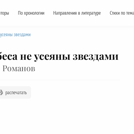
вторы
По хронологии
Направления в литературе
Стихи по тем
 усеяны звездами
беса не усеяны звездами
 Романов
распечатать