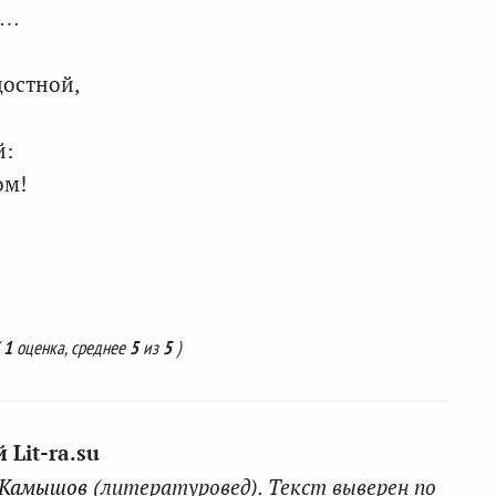
и…
достной,
й:
ом!
(
1
оценка, среднее
5
из
5
)
Lit-ra.su
 Камышов
(литературовед). Текст выверен по