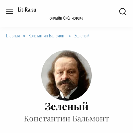
Перейти
Lit-Ra.su
к
онлайн библиотека
содержанию
Главная
»
Константин Бальмонт
»
Зеленый
Зеленый
Константин Бальмонт