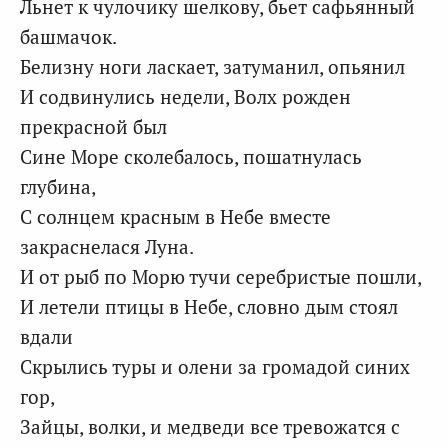
Льнет к чулочику шелкову, бьет сафьянный
башмачок.
Белизну ноги ласкает, затуманил, опьянил
И содвинулись недели, Волх рожден
прекрасной был
Сине Море сколебалось, пошатнулась
глубина,
С солнцем красным в Небе вместе
закраснелася Луна.
И от рыб по Морю тучи серебристые пошли,
И летели птицы в Небе, словно дым стоял
вдали
Скрылись туры и олени за громадой синих
гор,
Зайцы, волки, и медведи все тревожатся с