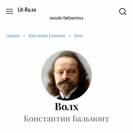
Перейти
Lit-Ra.su
к
онлайн библиотека
содержанию
Главная
»
Константин Бальмонт
»
Волх
Волх
Константин Бальмонт