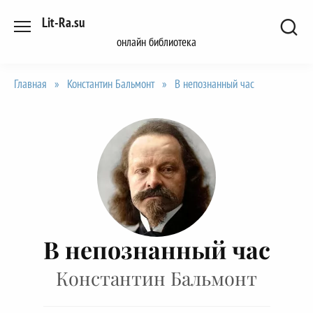
Перейти
Lit-Ra.su
к
онлайн библиотека
содержанию
Главная
»
Константин Бальмонт
»
В непознанный час
В непознанный час
Константин Бальмонт