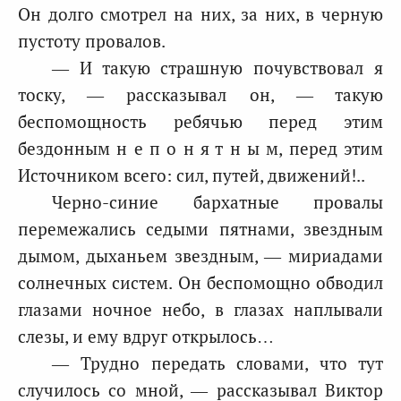
Он долго смотрел на них, за них, в черную
пустоту провалов.
— И такую страшную почувствовал я
тоску, — рассказывал он, — такую
беспомощность ребячью перед этим
бездонным н е п о н я т н ы м, перед этим
Источником всего: сил, путей, движений!..
Черно-синие бархатные провалы
перемежались седыми пятнами, звездным
дымом, дыханьем звездным, — мириадами
солнечных систем. Он беспомощно обводил
глазами ночное небо, в глазах наплывали
слезы, и ему вдруг открылось…
— Трудно передать словами, что тут
случилось со мной, — рассказывал Виктор