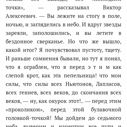
точки», — рассказывал Виктор
Алексеевич. — Вы лежите на стогу в поле,
ночью, и загляделись в небо. И вдруг звезды
зареяли, заполошились, и вы летите в
бездонное сверканье. Но что же вышло,
какой итог? Я почувствовал пустоту, тщету.
И раньше сомнения бывали, но тут я понял,
что я ограблен, что я перед э т и м как
слепой крот, как эта пепельница! что мои
силы, что силы всех Ньютонов, Лапласов,
всех гениев, всех веков, до скончания всех
веков, — ну, как окурок этот!.. — перед этим
«проколиком», перед этой булавочной
головкой-точкой! Мы дойдем до седьмого
неба, выверим и начертим все пути и