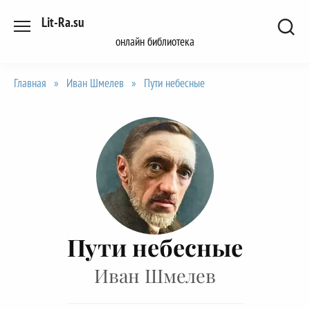
Перейти
Lit-Ra.su
к
онлайн библиотека
содержанию
Главная
»
Иван Шмелев
»
Пути небесные
Пути небесные
Иван Шмелев