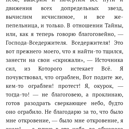
движения всех допредельных звезд,
вычислим исчислимое, и все же-
пепельница, и только. В отношении Тайны,
или, как я теперь говорю благоговейно, —
Господа-Вседержителя. Вседержителя! Это
вот прежнего моего, что я найти-то тщился,
занести на свои «скрижали», — Источника
сил, из Которого истекает Всё. Я
почувствовал, что ограблен, Вот подите же,
кем-то ограблен! протест! Я, окурок, —
тогда-то! — не благоговею, а проклинаю,
готов разодрать сверкающее небо, будто
оно ограбило. Не благодарю за то, что было
мне откровение, — было мне откровение, я
знаю! — а плюю в это небо, до обморока