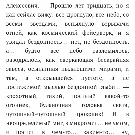
Алексеевич. — Прошло лет тридцать, но я
как сейчас вижу: все дрогнуло, все небо, со
всеми звездами, вспыхнуло взрывами
огней, как космический фейерверк, и я
увидал бездонность… нет, не бездонность,
а… будто все небо разломилось,
разодралось, как сверкающая бескрайняя
завеса, осыпанная пылающими мирами, и
там, в открывшейся пустоте, в не
постижимой мыслью бездонной глыби… —
крохотный, тихий, постный какой-то
огоннек, булавочная головка света,
чутошный-чутошный проколик! И в
неопределимый миг, в микромиг… не умом,
я постиг, в чем-то… каким-то… ну,