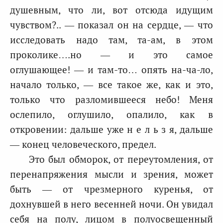
душевным, что ли, вот отсюда идущим
чувством?.. — показал он на сердце, — что
исследовать надо там, та-ам, в этом
проколике….но — и это самое
оглушающее! — и там-то… опять на-ча-ло,
начало только, — все такое же, как и это,
только что разломившееся небо! Меня
ослепило, оглушило, опалило, как в
откровении: дальше уже н е л ь з я, дальше
— конец человеческого, предел.
Это был обморок, от переутомления, от
перенапряжения мысли и зрения, может
быть — от чрезмерного куренья, от
дохнувшей в него весенней ночи. Он увидал
себя на полу, лицом в полуосвещенный