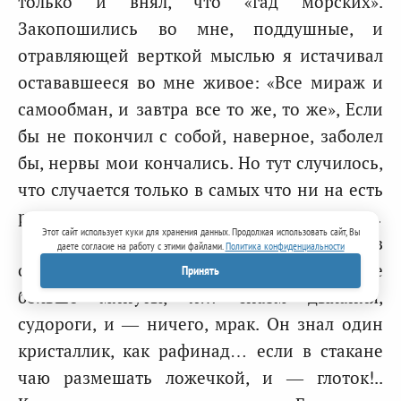
только и внял, что «гад морских».
Закопошились во мне, поддушные, и
отравляющей верткой мыслью я истачивал
остававшееся во мне живое: «Все мираж и
самообман, и завтра все то же, то же», Если
бы не покончил с собой, наверное, заболел
бы, нервы мои кончались. Но тут случилось,
что случается только в самых что ни на есть
романтических романах и — в жизни также.
Этот сайт использует куки для хранения данных. Продолжая использовать сайт, Вы
Он стал представлять себе, не без
даете согласие на работу с этими файлами.
Политика конфиденциальности
острого наслаждения, как э т о будет: не
Принять
больше минуты, и… спазм дыхания,
судороги, и — ничего, мрак. Он знал один
кристаллик, как рафинад… если в стакане
чаю размешать ложечкой, и — глоток!..