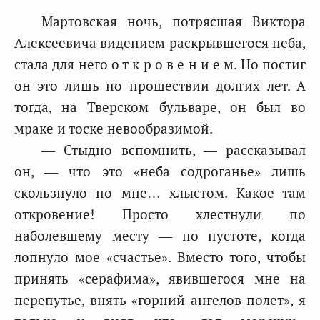
Мартовская ночь, потрясшая Виктора
Алексеевича видением раскрывшегося неба,
стала для него о т к р о в е н и е м. Но постиг
он это лишь по прошествии долгих лет. А
тогда, на Тверском бульваре, он был во
мраке и тоске невообразимой.
— Стыдно вспомнить, — рассказывал
он, — что это «неба содроганье» лишь
скользнуло по мне… хлыстом. Какое там
откровение! Просто хлестнули по
наболевшему месту — по пустоте, когда
лопнуло мое «счастье». Вместо того, чтобы
принять «серафима», явившегося мне на
перепутье, внять «горний ангелов полет», я