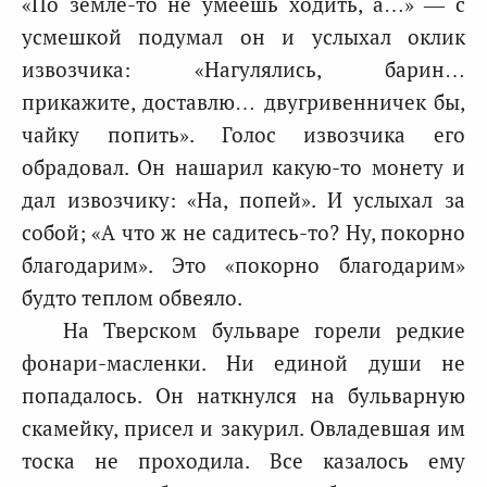
«По земле-то не умеешь ходить, а…» — с
усмешкой подумал он и услыхал оклик
извозчика: «Нагулялись, барин…
прикажите, доставлю… двугривенничек бы,
чайку попить». Голос извозчика его
обрадовал. Он нашарил какую-то монету и
дал извозчику: «На, попей». И услыхал за
собой; «А что ж не садитесь-то? Ну, покорно
благодарим». Это «покорно благодарим»
будто теплом обвеяло.
На Тверском бульваре горели редкие
фонари-масленки. Ни единой души не
попадалось. Он наткнулся на бульварную
скамейку, присел и закурил. Овладевшая им
тоска не проходила. Все казалось ему