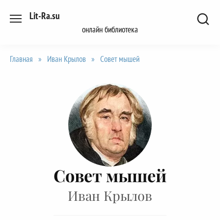
Перейти
Lit-Ra.su
к
онлайн библиотека
содержанию
Главная
»
Иван Крылов
»
Совет мышей
Совет мышей
Иван Крылов