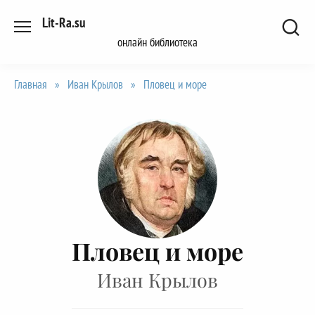
Перейти
Lit-Ra.su
к
онлайн библиотека
содержанию
Главная
»
Иван Крылов
»
Пловец и море
Пловец и море
Иван Крылов