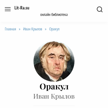
Перейти
Lit-Ra.su
к
онлайн библиотека
содержанию
Главная
»
Иван Крылов
»
Оракул
Оракул
Иван Крылов