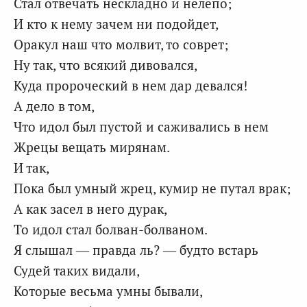
Стал отвечать нескладно и нелепо;
И кто к нему зачем ни подойдет,
Оракул наш что молвит, то соврет;
Ну так, что всякий дивовался,
Куда пророческий в нем дар девался!
А дело в том,
Что идол был пустой и саживались в нем
Жрецы вещать мирянам.
И так,
Пока был умный жрец, кумир не путал врак;
А как засел в него дурак,
То идол стал болван-болваном.
Я слышал — правда ль? — будто встарь
Судей таких видали,
Которые весьма умны бывали,