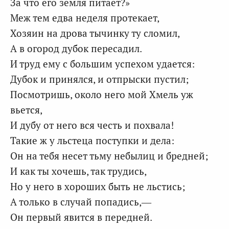
За что его земля питает?»
Меж тем едва неделя протекает,
Хозяин на дрова тычинку ту сломил,
А в огород дубок пересадил.
И труд ему с большим успехом удается:
Дубок и принялся, и отпрыски пустил;
Посмотришь, около него мой Хмель уж
вьется,
И дубу от него вся честь и похвала!
Такие ж у льстеца поступки и дела:
Он на тебя несет тьму небылиц и бредней;
И как ты хочешь, так трудись,
Но у него в хороших быть не льстись;
А только в случай попадись,—
Он первый явится в передней.