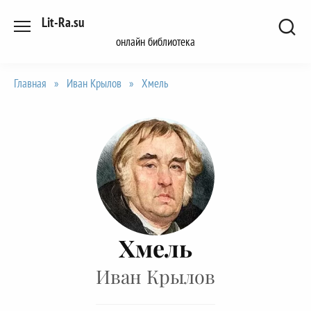
Перейти
Lit-Ra.su
к
онлайн библиотека
содержанию
Главная
»
Иван Крылов
»
Хмель
Хмель
Иван Крылов