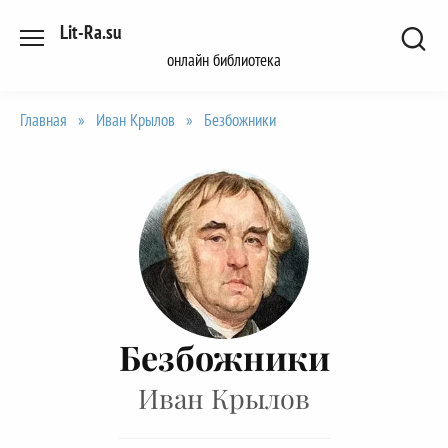
Перейти
Lit-Ra.su
к
онлайн библиотека
содержанию
Главная
»
Иван Крылов
»
Безбожники
Безбожники
Иван Крылов