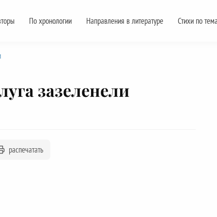
вторы
По хронологии
Направления в литературе
Стихи по тем
и
 луга зазеленели
распечатать