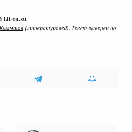
Lit-ra.su
 Камышов
(литературовед). Текст выверен по