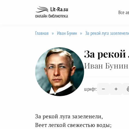
Перейти
Lit-Ra.su
Все а
к
онлайн библиотека
содержанию
Главная
»
Иван Бунин
»
За рекой луга зазеленел
За рекой
Иван Бунин
шрифт:
За рекой луга зазеленели,
Веет легкой свежестью воды;