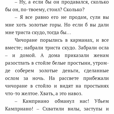
– Ну, а если бы он продавался, сколько
бы он, по-твоему, стоил? Сколько?
– Я все равно его не продам, сули вы
мне хоть золотые горы. Но если б вы дали
мне триста скудо, тогда бы…
Чичоране порылись в карманах, и все
вместе; набрали триста скудо. Забрали осла
– и домой. А дома приказали женам
разостлать в стойле белые простыни, утром-
де соберем золотые деньги, сделанные
ослом за ночь. На рассвете прибежали
чичоране в стойло и видят на простынях
что-то желтое. Хвать, а это навоз.
– Камприано обманул нас! Убьем
Камприано! – Схватили вилы, заступы и