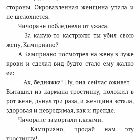
стороны. Окровавленная женщина упала и
не шелохнется.
Чичоране побледнели от ужаса.
– За какую-то кастрюлю ты убил свою
жену, Камприано?
А Камприано посмотрел на жену в луже
крови и сделал вид будто стало ему жалко
ее:
– Ах, бедняжка! Ну, она сейчас оживет.–
Вытащил из кармана тростинку, положил в
рот жене, дунул три раза, и женщина встала,
здоровая и невредимая, как и прежде.
Чичоране заморгали глазами.
– Камприано, продай нам эту
тростинку!