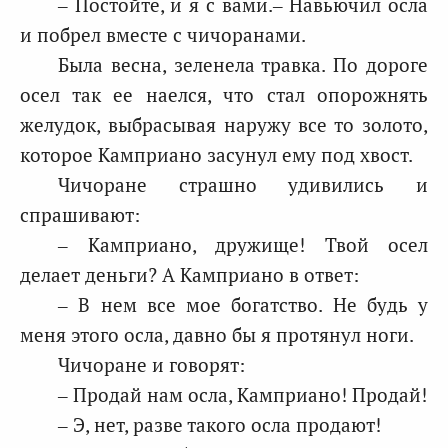
– Постойте, и я с вами.– Навьючил осла
и побрел вместе с чичоранами.
Была весна, зеленела травка. По дороге
осел так ее наелся, что стал опорожнять
желудок, выбрасывая наружу все то золото,
которое Камприано засунул ему под хвост.
Чичоране страшно удивились и
спрашивают:
– Камприано, дружище! Твой осел
делает деньги? А Камприано в ответ:
– В нем все мое богатство. Не будь у
меня этого осла, давно бы я протянул ноги.
Чичоране и говорят:
– Продай нам осла, Камприано! Продай!
– Э, нет, разве такого осла продают!