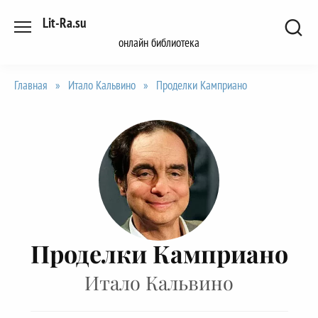
Перейти
Lit-Ra.su
к
онлайн библиотека
содержанию
Главная
»
Итало Кальвино
»
Проделки Камприано
Проделки Камприано
Итало Кальвино