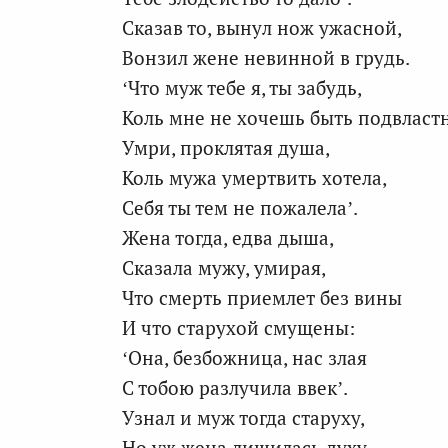
Сказав то, вынул нож ужасной,
Вонзил жене невинной в грудь.
‘Что муж тебе я, ты забудь,
Коль мне не хочешь быть подвласт
Умри, проклятая душа,
Коль мужа умертвить хотела,
Себя ты тем не пожалела’.
Жена тогда, едва дыша,
Сказала мужу, умирая,
Что смерть приемлет без вины
И что старухой смущены:
‘Она, безбожница, нас злая
С тобою разлучила ввек’.
Узнал и муж тогда старуху,
Но уж жена лишилась духу.