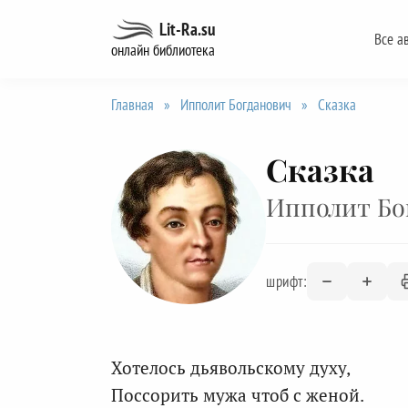
Перейти
Lit-Ra.su
Все а
к
онлайн библиотека
содержанию
Главная
»
Ипполит Богданович
»
Сказка
Сказка
Ипполит Бо
шрифт:
Хотелось дьявольскому духу,
Поссорить мужа чтоб с женой.