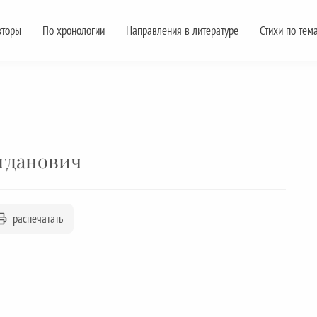
вторы
По хронологии
Направления в литературе
Стихи по тем
гданович
распечатать