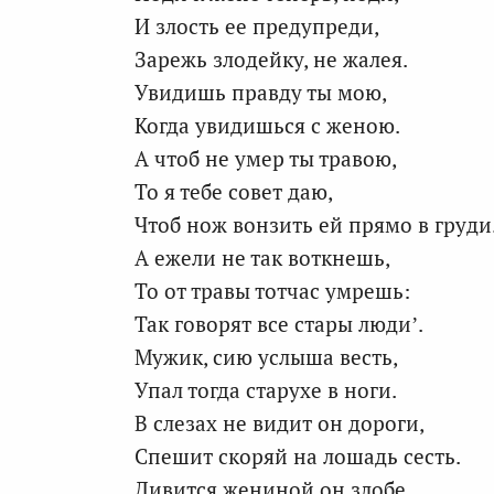
И злость ее предупреди,
Зарежь злодейку, не жалея.
Увидишь правду ты мою,
Когда увидишься с женою.
А чтоб не умер ты травою,
То я тебе совет даю,
Чтоб нож вонзить ей прямо в груди
А ежели не так воткнешь,
То от травы тотчас умрешь:
Так говорят все стары люди’.
Мужик, сию услыша весть,
Упал тогда старухе в ноги.
В слезах не видит он дороги,
Спешит скоряй на лошадь сесть.
Дивится жениной он злобе,