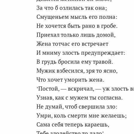
За что б озлилась так она;
Смущеньем мысль его полна:
Не хочется быть рано в гробе.
Приехал только лишь домой,
Жена тотчас его встречает
И мниму злость предупреждает:
В грудь бросила ему травой.
Мужик взбесился, зря то ясно,
Что хочет уморить жена.
‘Постой, — вскричал, — уж злость в
Узнав, как с мужем ты согласна.
Не думай, чтоб свершила зло:
Умри, коль смерти мне желаешь;
Сама себя теперь караешь,
Тебе злодейство то дало’.