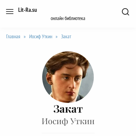
Перейти
Lit-Ra.su
к
онлайн библиотека
содержанию
Главная
»
Иосиф Уткин
»
Закат
Закат
Иосиф Уткин