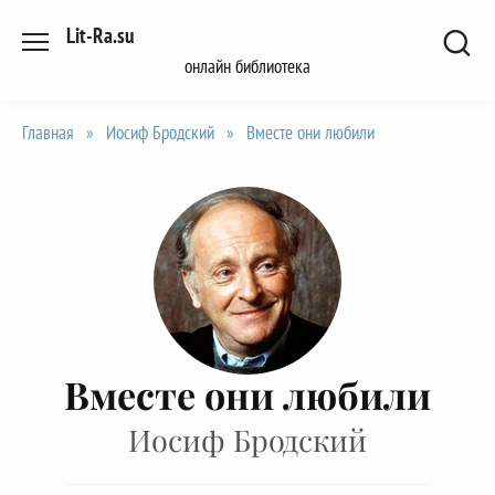
Перейти
Lit-Ra.su
к
онлайн библиотека
содержанию
Главная
»
Иосиф Бродский
»
Вместе они любили
Вместе они любили
Иосиф Бродский