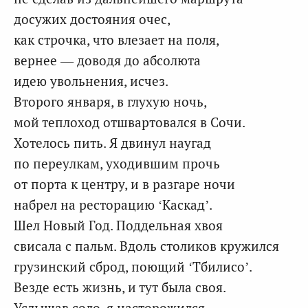
досужих достояния очес,
как строчка, что влезает на поля,
вернее — доводя до абсолюта
идею увольнения, исчез.
Второго января, в глухую ночь,
мой теплоход отшвартовался в Сочи.
Хотелось пить. Я двинул наугад
по переулкам, уходившим прочь
от порта к центру, и в разгаре ночи
набрел на ресторацию ‘Каскад’.
Шел Новый Год. Поддельная хвоя
свисала с пальм. Вдоль столиков кружился
грузинский сброд, поющий ‘Тбилисо’.
Везде есть жизнь, и тут была своя.
Услышав соло, я насторожился