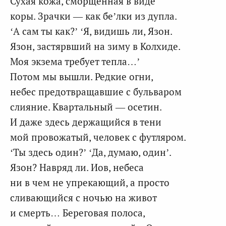
Сухая кожа, сморщенная в виде
коры. Зрачки — как бе’лки из дупла.
‘А сам ты как?’ ‘Я, видишь ли, Язон.
Язон, застярвший на зиму в Колхиде.
Моя экзема требует тепла…’
Потом мы вышли. Редкие огни,
небес предотвращавшие с бульваром
слияние. Квартальный — осетин.
И даже здесь держащийся в тени
мой провожатый, человек с футляром.
‘Ты здесь один?’ ‘Да, думаю, один’.
Язон? Навряд ли. Иов, небеса
ни в чем не упрекающий, а просто
сливающийся с ночью на живот
и смерть… Береговая полоса,