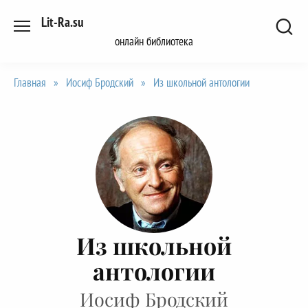
Перейти
Lit-Ra.su
к
онлайн библиотека
содержанию
Главная
»
Иосиф Бродский
»
Из школьной антологии
Из школьной
антологии
Иосиф Бродский