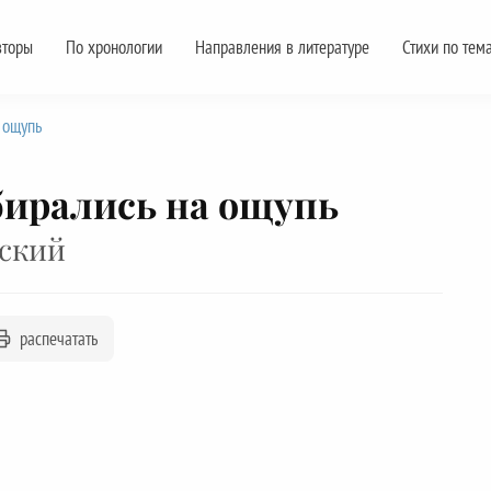
вторы
По хронологии
Направления в литературе
Стихи по тем
 ощупь
ирались на ощупь
ский
распечатать