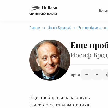
Перейти
Lit-Ra.su
Все а
к
онлайн библиотека
содержанию
Главная
»
Иосиф Бродский
»
Еще пробирались на
Еще проб
Иосиф Брод
шрифт:
Еще пробирались на ощупь
к местам за столом женихи,