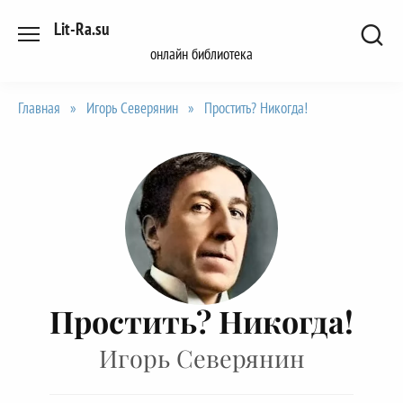
Перейти
Lit-Ra.su
к
онлайн библиотека
содержанию
Главная
»
Игорь Северянин
»
Простить? Никогда!
Простить? Никогда!
Игорь Северянин