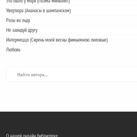
Это было у моря (Поэма-миньонет)
Увертюра (Ананасы в шампанском)
Розы во льду
Не завидуй другу
Интермеццо (Сирень моей весны фимьямною лиловью)
Любовь
О нашей онлайн библиотеке