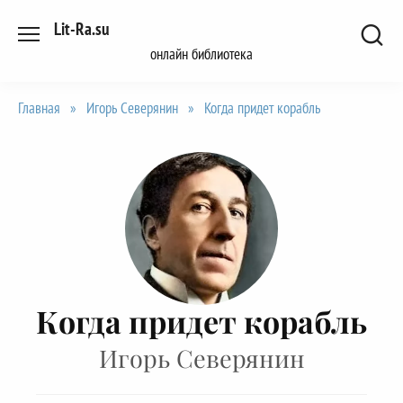
Перейти
Lit-Ra.su
к
онлайн библиотека
содержанию
Главная
»
Игорь Северянин
»
Когда придет корабль
Когда придет корабль
Игорь Северянин