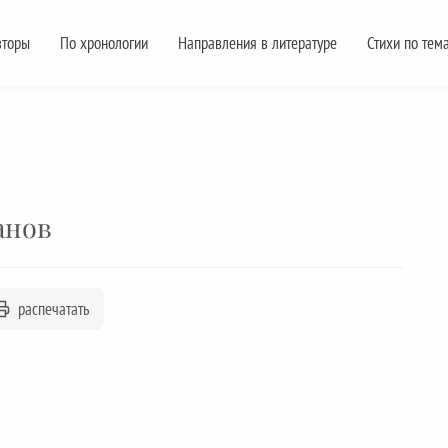
вторы
По хронологии
Направления в литературе
Стихи по тем
анов
распечатать