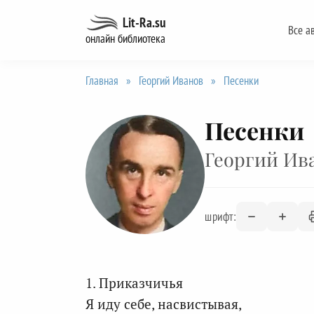
Перейти
Lit-Ra.su
Все а
к
онлайн библиотека
содержанию
Главная
»
Георгий Иванов
»
Песенки
Песенки
Георгий Ив
шрифт:
1. Приказчичья
Я иду себе, насвистывая,