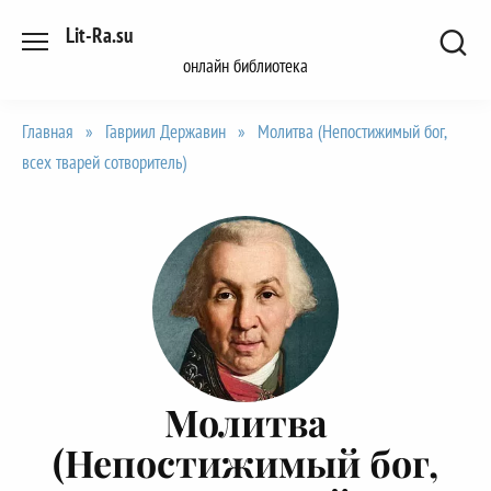
Перейти
Lit-Ra.su
к
онлайн библиотека
содержанию
Главная
»
Гавриил Державин
»
Молитва (Непостижимый бог,
всех тварей сотворитель)
Молитва
(Непостижимый бог,