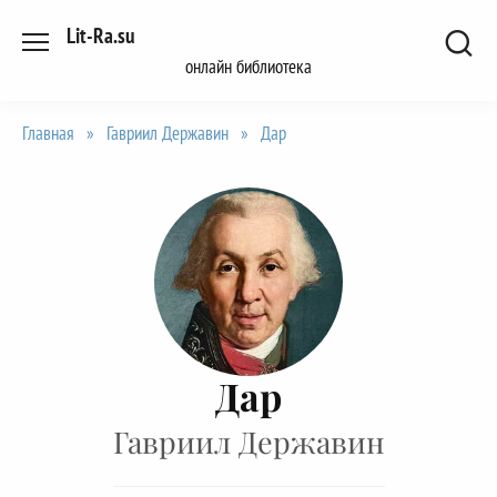
Перейти
Lit-Ra.su
к
онлайн библиотека
содержанию
Главная
»
Гавриил Державин
»
Дар
Дар
Гавриил Державин