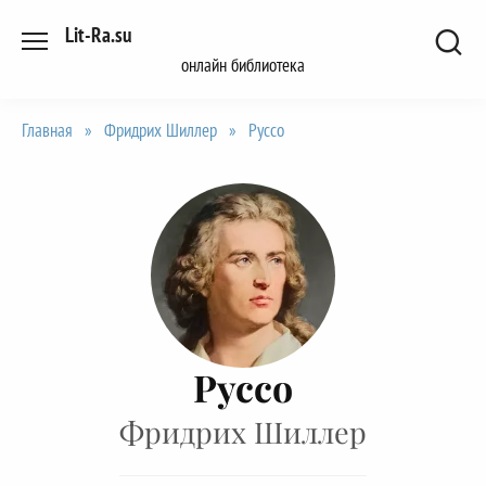
Перейти
Lit-Ra.su
к
онлайн библиотека
содержанию
Главная
»
Фридрих Шиллер
»
Руссо
Руссо
Фридрих Шиллер