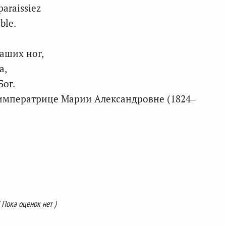
paraissiez
ble.
Ваших ног,
а,
Бог.
 императрице Марии Александровне (1824–
( Пока оценок нет )