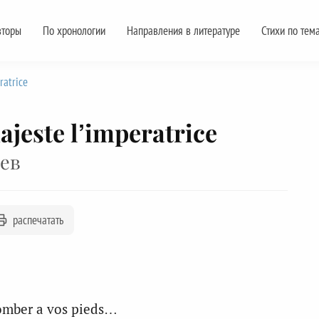
вторы
По хронологии
Направления в литературе
Стихи по тем
ratrice
ajeste l’imperatrice
ев
распечатать
omber a vos pieds…