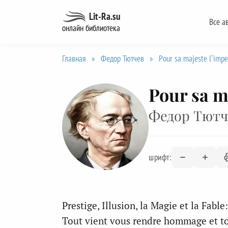
Перейти
Lit-Ra.su
Все а
к
онлайн библиотека
содержанию
Главная
»
Федор Тютчев
»
Pour sa majeste l’impe
Pour sa m
Федор Тютч
шрифт:
Prestige, Illusion, la Magie et la Fable:
Tout vient vous rendre hommage et t