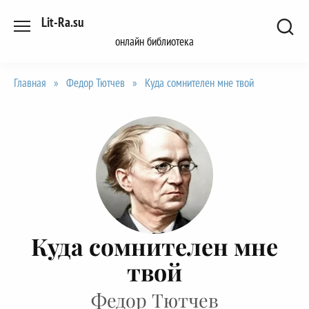
Перейти
Lit-Ra.su
к
онлайн библиотека
содержанию
Главная
»
Федор Тютчев
»
Куда сомнителен мне твой
Куда сомнителен мне
твой
Федор Тютчев