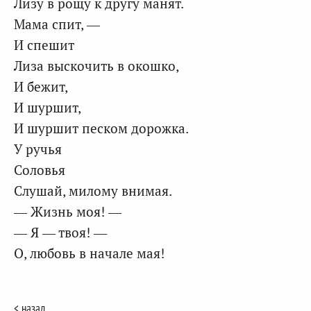
Лизу в рощу к другу манят.
Мама спит, —
И спешит
Лиза выскочить в окошко,
И бежит,
И шуршит,
И шуршит песком дорожка.
У ручья
Соловья
Слушай, милому внимая.
— Жизнь моя! —
— Я — твоя! —
О, любовь в начале мая!
< назад