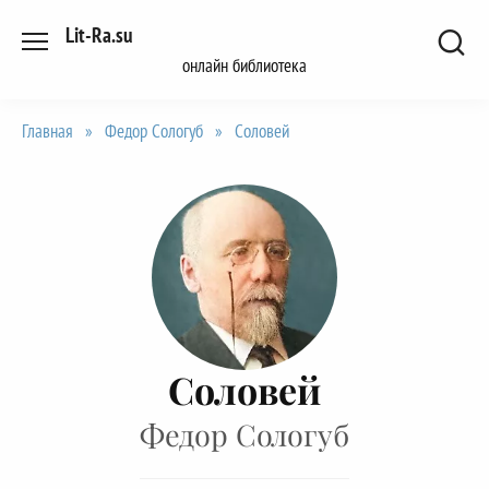
Перейти
Lit-Ra.su
к
онлайн библиотека
содержанию
Главная
»
Федор Сологуб
»
Соловей
Соловей
Федор Сологуб